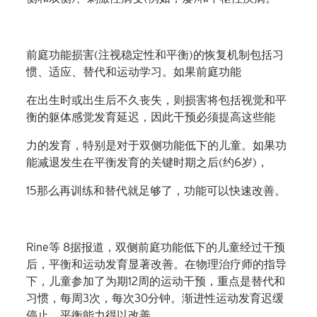
前庭功能损害
(
注视稳定性和平衡
)
的恢复机制包括习
惯、适应、替代和运动学习。如果前庭功能
在出生时或出生后不久丧失，则损害将包括视觉和平
衡的躯体感觉发育延迟，因此干预必须提高这些能
力的发育，特别是对于双侧功能低下的儿童。如果功
能减退发生在平衡发育的关键时期之后
(
约
6
岁
)
，
15
那么再训练和替代就足够了，功能可以快速改善。
Rine
等
8
据报道，双侧前庭功能低下的儿童经过干预
后，平衡和运动发育显著改善。在物理治疗师的指导
下，儿童参加了为期
12
周的运动干预，重点是替代和
习惯，每周
3
次，每次
30
分钟。渐进性运动发育迟缓
停止，平衡能力得以改善。