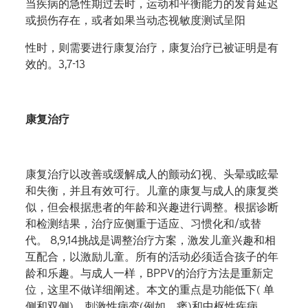
当疾病的急性期过去时，运动和平衡能力的发育延迟
或损伤存在，或者如果当动态视敏度测试呈阳
性时，则需要进行康复治疗，康复治疗已被证明是有
效的。
3,7-13
康复治疗
康复治疗以改善或缓解成人的颤动幻视、头晕或眩晕
和失衡，并且有效可行。儿童的康复与成人的康复类
似，但会根据患者的年龄和兴趣进行调整。根据诊断
和检测结果，治疗应侧重于适应、习惯化和
/
或替
代。
8,9,14
挑战是调整治疗方案，激发儿童兴趣和相
互配合，以激励儿童。所有的活动必须适合孩子的年
龄和乐趣。与成人一样，
BPPV
的治疗方法是重新定
位，这里不做详细阐述。本文的重点是功能低下
(
单
侧和双侧
)
、刺激性病变
(
例如，瘘
)
和中枢性疾病。