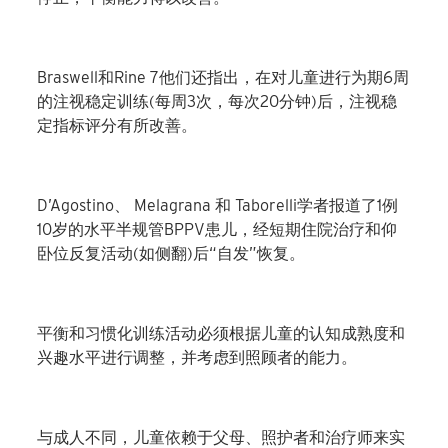
Braswell
和
Rine
7
他们还指出，在对儿童进行为期
6
周
的注视稳定训练
(
每周
3
次，每次
20
分钟
)
后，注视稳
定指标评分有所改善。
D’Agostino
、
Melagrana
和
Taborelli
学者
报道了
1
例
10
岁的水平半规管
BPPV
患儿，经短期住院治疗和仰
卧位反复活动
(
如侧翻
)
后“自发”恢复。
平衡和习惯化训练活动必须根据儿童的认知成熟度和
兴趣水平进行调整，并考虑到照顾者的能力。
与成人不同，儿童依赖于父母、照护者和治疗师来实