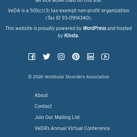
service advertised on this site.
VeDA is a 501(c)(3) tax-exempt non-profit organization
(Tax ID 93‑0914340).
This website is proudly powered by
WordPress
and hosted
by
Kinsta
.
© 2026 Vestibular Disorders Association
About
Contact
Join Our Mailing List
VeDA’s Annual Virtual Conference