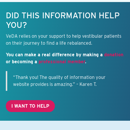
Keep this information free.
DID THIS INFORMATION HELP
YOU?
VeDA relies on your support to help vestibular patients
on their journey to find a life rebalanced.
You can make a real difference by making a
donation
or becoming a
professional member
.
“Thank you! The quality of information your
website provides is amazing.” – Karen T.
I WANT TO HELP