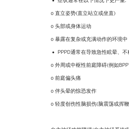
症状通常在以下情况下更严重
:
o
直立姿势
(
直立站立或坐直
)
o
头部或身体运动
o
暴露在复杂或充满动作的环境
PPPD
通常在导致急性眩晕、不
o
外周或中枢性前庭障碍
(
例如
BPP
o
前庭偏头痛
o
伴头晕的惊恐发作
o
轻度创伤性脑损伤
(
脑震荡或挥