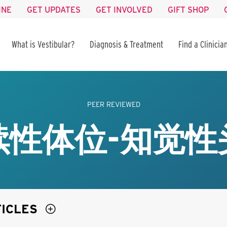
INE
GET UPDATES
GET INVOLVED
GIFT SHOP
What is Vestibular?
Diagnosis & Treatment
Find a Clinicia
PEER REVIEWED
续性体位-知觉性
TICLES