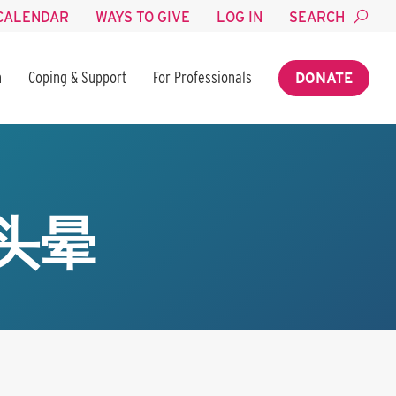
CALENDAR
WAYS TO GIVE
LOG IN
SEARCH
n
Coping & Support
For Professionals
DONATE
头晕