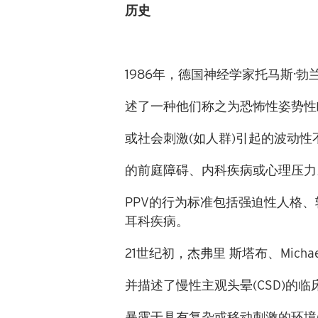
历史
1986
年，德国神经学家托马斯·勃
述了一种他们称之为恐怖性姿势性
或社会刺激
(
如人群
)
引起的波动性
的前庭障碍、内科疾病或心理压
PPV
的行为标准包括强迫性人格、
耳科疾病。
21
世纪初，杰弗里 斯塔布、
Micha
并描述了慢性主观头晕
(CSD)
的临
暴露于具有复杂或移动刺激的环境