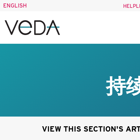
ENGLISH
HELPL
持
VIEW THIS SECTION'S AR