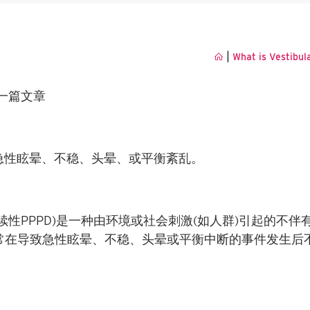
|
What is Vestibul
一篇文章
急性眩晕、不稳、头晕、或平衡紊乱。
续性
PPPD)
是一种由环境或社会刺激
(
如人群
)
引起的不伴
常在导致急性眩晕、不稳、头晕或平衡中断的事件发生后