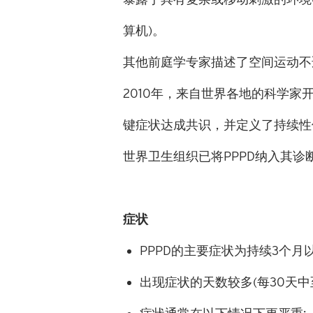
算机
)
。
其他前庭学专家描述了空间运动不
2010
年，来自世界各地的科学家
键症状达成共识，并定义了持续性
世界卫生组织已将
PPPD
纳入其诊
症状
PPPD
的主要症状为持续
3
个月
出现症状的天数较多
(
每
30
天中