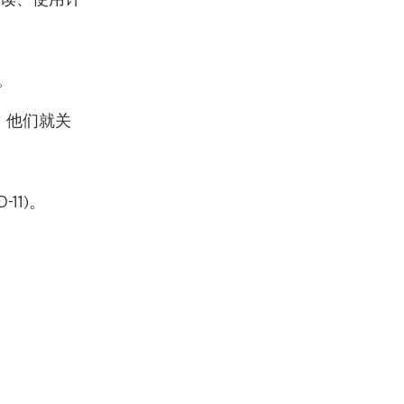
。
，他们就关
D-11)
。