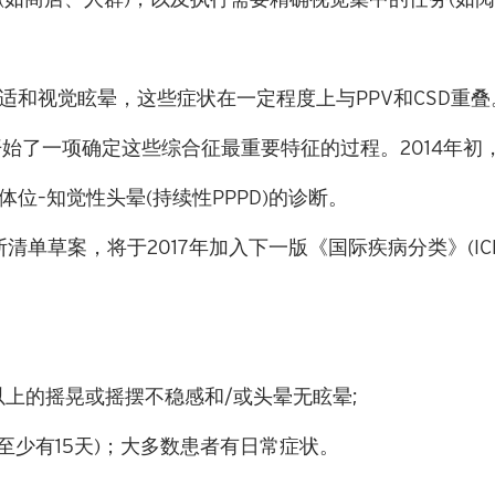
适和视觉眩晕，这些症状在一定程度上与
PPV
和
CSD
重叠
开始了一项确定这些综合征最重要特征的过程。
2014
年初
体位
–
知觉性头晕
(
持续性
PPPD)
的诊断。
断清单草案，将于
2017
年加入下一版《国际疾病分类》
(IC
以上的摇晃或摇摆不稳感和
/
或头晕无眩晕
;
至少有
15
天
)
；
大多数患者有日常症状。