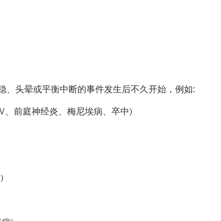
中
稳、头晕或平衡中断的事件发生后不久开始，例如
:
V
、前庭神经炎、梅尼埃病、卒中
)
鞭
)