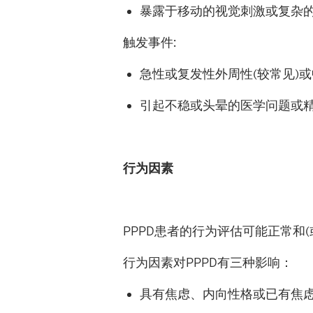
暴露于移动的视觉刺激或复杂
触发事件
:
急性或复发性外周性
(
较常见
)
或
引起不稳或头晕的医学问题或
行为因素
PPPD
患者的行为评估可能正常和
(
行为因素对
PPPD
有三种影响
：
具有焦虑、内向性格或已有焦