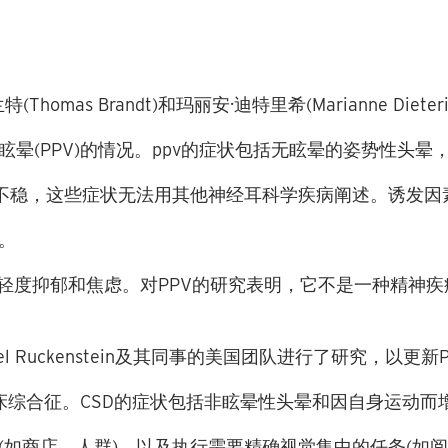
兰特
(Thomas Brandt)
和玛丽安·迪特里希
(Marianne Dieter
眩晕
(PPV)
的情况。
ppv
的症状包括无眩晕的姿势性头晕
不稳，这些症状无法用其他神经耳科学疾病阐述。诱发因
力。
轻度抑郁和焦虑。对
PPV
的研究表明，它
不是
一种精神疾
el Ruckenstein
及其同事的美国团队进行了研究，以更新
床综合征。
CSD
的症状包括非眩晕性头晕和因自身运动而
(
如商店、人群
)
，以及执行需要精确视觉集中的任务
(
如