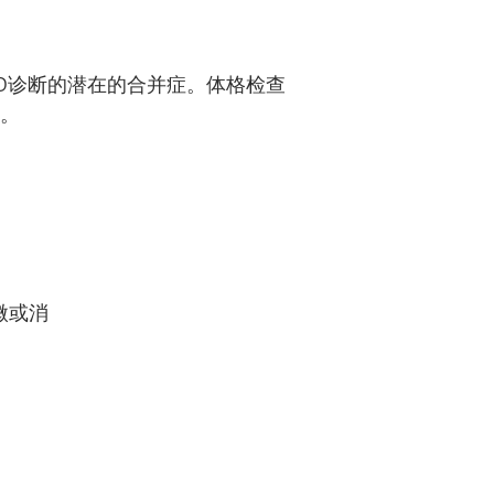
D
诊断的潜在的合并症。体格检查
状。
微或消