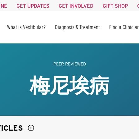
INE
GET UPDATES
GET INVOLVED
GIFT SHOP
What is Vestibular?
Diagnosis & Treatment
Find a Clinicia
PEER REVIEWED
梅尼埃病
TICLES