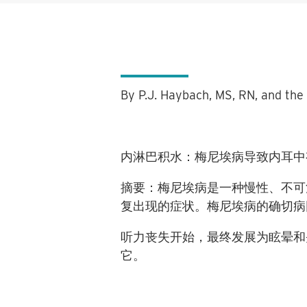
By P.J. Haybach, MS, RN, and the 
内淋巴积水
：
梅尼埃病导致内耳中
摘要
：梅尼埃病
是一种慢性、不可
复出现的症状。梅尼埃病的确切
听力丧失开始，最终发展为眩晕和
它。