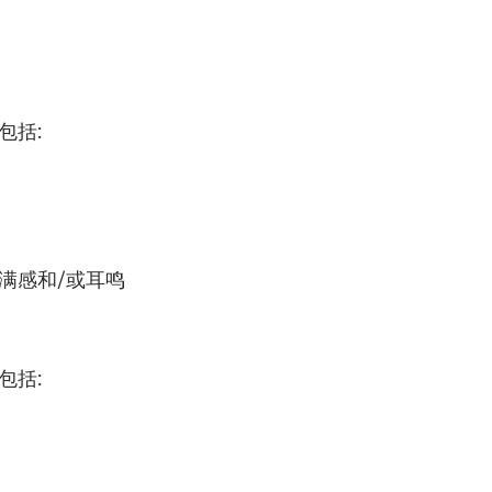
包括
:
满
感
和
/
或耳鸣
包括
: