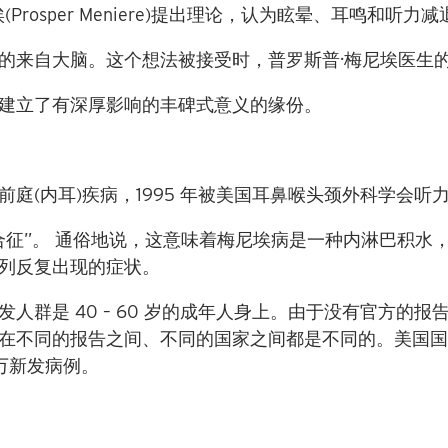
埃
(Prosper Meniere)
提出理论，认为眩晕、耳鸣和听力减
的来自大脑。这个想法被接受时，普罗斯普·梅尼埃医生
建立了有深厚影响的丰碑式意义的缘份。
前庭
(
内耳
)
疾病，
1995
年被美国耳鼻喉头颈外科学会听
征”。
通俗地说，这意味着梅尼埃病是一种内淋巴积水
系列反复出现的症状。
高发人群是
40 – 60
岁的成年人身上。由于没有官方的报
在不同的报告之间、不同的国家之间都是不同的。美国
万新发病例。