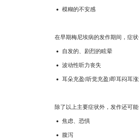
模糊的不安感
在早期梅尼埃病的发作期间，症状
自发的、剧烈的眩晕
波动性听力丧失
耳朵充盈
(
听觉充盈
)
即耳
闷
耳
涨
除了以上主要症状外，发作还可能
焦虑、恐惧
腹泻