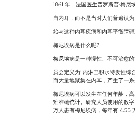
1861
年，法国医生普罗斯普·梅尼
自内耳，而不是当时人们普遍认为
始与这种内耳疾病和内耳平衡障碍
梅尼埃
病是什么呢
?
梅尼埃
病是一种慢性、不可治愈的
员会定义为“内淋巴积水特发性综合
而大量地聚集在内耳，产生了一
梅尼埃
病可以发生在任何年龄，
难准确统计。研究人员使用的数字
万人患有梅尼埃病，每年有
4.55