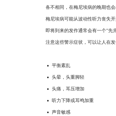
各不相同，在梅尼埃病的晚期也
梅尼埃病可能从波动性听力丧失
即将到来的发作通常会有一个“先
注意这些警示症状，可以让人在发
平衡紊乱
头晕
，
头
重脚
轻
头痛，耳压增加
听力下降或耳鸣加重
声音敏感