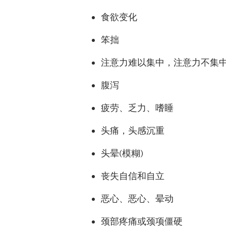
食欲变化
笨拙
注意力难以集中，注意力不集
腹泻
疲劳、乏力、嗜睡
头痛，头感沉重
头晕
(
模糊
)
丧失自信和自立
恶心、恶心、晕动
颈部疼痛或颈项僵硬