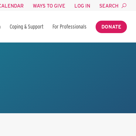
CALENDAR
WAYS TO GIVE
LOG IN
SEARCH
n
Coping & Support
For Professionals
DONATE