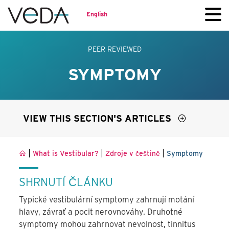
English
PEER REVIEWED
SYMPTOMY
VIEW THIS SECTION'S ARTICLES
|
|
|
What is Vestibular?
Zdroje v češtině
Symptomy
SHRNUTÍ ČLÁNKU
Typické vestibulární symptomy zahrnují motání
hlavy, závrať a pocit nerovnováhy. Druhotné
symptomy mohou zahrnovat nevolnost, tinnitus