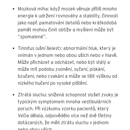
Mozková mlha: když mozek věnuje příliš mnoho
energie k udržení rovnováhy a stability, činnosti
jako např. pamatování detailů nebo krátkodobá
pamět mohou činit obtíže a myšlení může být
“zpomalené”.
Tinnitus (ušní šelest): abnormální hluk, který je
vnímán v jednom nebo obou uších nebo v hlavě.
Může přicházet a odcházet, nebo být stálý a
může mít podobu zvonění, syčení, pískání,
bzučení, nebo cvakání a může se lišit výškou od
nízkého hučení po vysoké pištění.
Ztrátá sluchu: snížená schopnost slyšet zvuky je
typickým symptomem mnoha vestibulárních
poruch. Při výzkumu vzorku pacientů, který
VeDa dělala, odpovědělo více než dvě třetiny
dotázaných, že měli ztrátu sluchu v jednom
nebo obou uších.