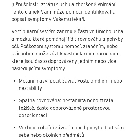
(ušní šelest), ztrátu sluchu a zhoršené vnímání.
Tento článek Vám může pomoci identifikovat a
popsat symptomy Vašemu lékaři.
Vestibulární systém zahrnuje části vnitřnícho ucha
a mozku, které pomáhají řídit rovnováhu a pohyby
očí. Poškození systému nemocí, zraněním, nebo
stárnutím, může vézt k vestibulárním poruchám,
které jsou často doprovázeny jedním nebo více
následujícími symptomy:
Motání hlavy: pocit závrativosti, omdlení, nebo
nestability
Špatná rovnováha: nestabilita nebo ztráta
těžiště, často doporovázené prostorovou
dezorientací
Vertigo: rotační závrať a pocit pohybu buď sám
sebe nebo okolních předmětů