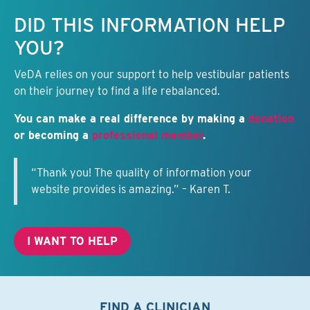
Keep this information free.
DID THIS INFORMATION HELP
YOU?
VeDA relies on your support to help vestibular patients
on their journey to find a life rebalanced.
You can make a real difference by making a
donation
or becoming a
professional member
.
“Thank you! The quality of information your
website provides is amazing.” – Karen T.
I WANT TO HELP
FIND A CLINICIAN