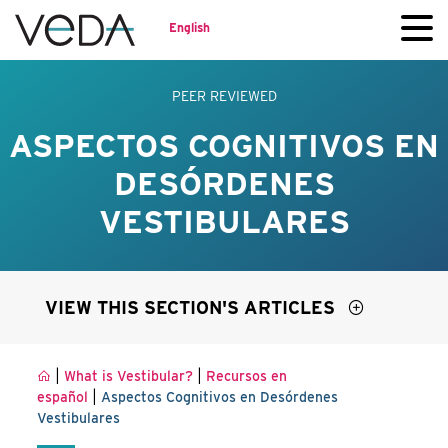
English
PEER REVIEWED
ASPECTOS COGNITIVOS EN
DESÓRDENES
VESTIBULARES
VIEW THIS SECTION'S ARTICLES
|
|
What is Vestibular?
Recursos en
|
español
Aspectos Cognitivos en Desórdenes
Vestibulares