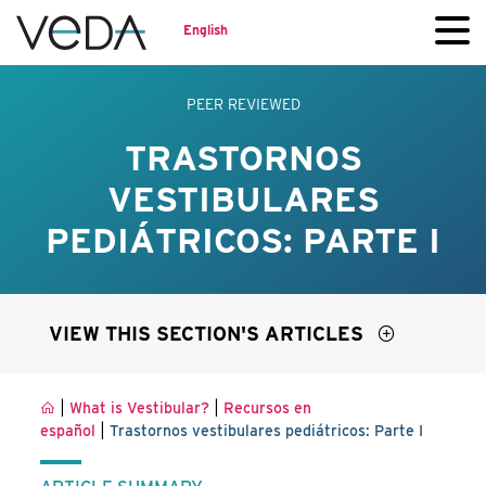
English
PEER REVIEWED
TRASTORNOS
VESTIBULARES
PEDIÁTRICOS: PARTE I
VIEW THIS SECTION'S ARTICLES
|
|
What is Vestibular?
Recursos en
|
español
Trastornos vestibulares pediátricos: Parte I