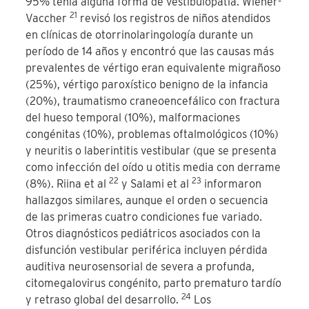
95% tenía alguna forma de vestibulopatía. Wiener-
21
Vaccher
revisó los registros de niños atendidos
en clínicas de otorrinolaringología durante un
período de 14 años y encontró que las causas más
prevalentes de vértigo eran equivalente migrañoso
(25%), vértigo paroxístico benigno de la infancia
(20%), traumatismo craneoencefálico con fractura
del hueso temporal (10%), malformaciones
congénitas (10%), problemas oftalmológicos (10%)
y neuritis o laberintitis vestibular (que se presenta
como infección del oído u otitis media con derrame
22
23
(8%). Riina et al
y Salami et al
informaron
hallazgos similares, aunque el orden o secuencia
de las primeras cuatro condiciones fue variado.
Otros diagnósticos pediátricos asociados con la
disfunción vestibular periférica incluyen pérdida
auditiva neurosensorial de severa a profunda,
citomegalovirus congénito, parto prematuro tardío
24
y retraso global del desarrollo.
Los