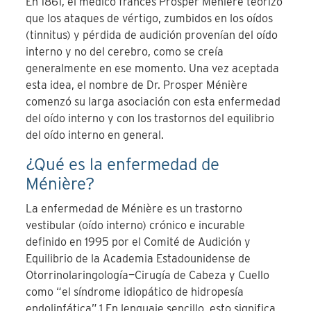
En 1861, el médico francés Prosper Ménière teorizó
que los ataques de vértigo, zumbidos en los oídos
(tinnitus) y pérdida de audición provenían del oído
interno y no del cerebro, como se creía
generalmente en ese momento. Una vez aceptada
esta idea, el nombre de Dr. Prosper Ménière
comenzó su larga asociación con esta enfermedad
del oído interno y con los trastornos del equilibrio
del oído interno en general.
¿Qué es la enfermedad de
Ménière?
La enfermedad de Ménière es un trastorno
vestibular (oído interno) crónico e incurable
definido en 1995 por el Comité de Audición y
Equilibrio de la Academia Estadounidense de
Otorrinolaringología—Cirugía de Cabeza y Cuello
como “el síndrome idiopático de hidropesía
endolinfática”.
1
En lenguaje sencillo, esto significa