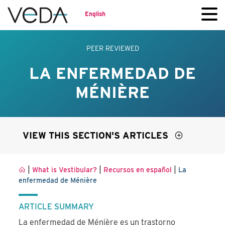
English
PEER REVIEWED
LA ENFERMEDAD DE
MÉNIÈRE
VIEW THIS SECTION'S ARTICLES
|
|
|
What is Vestibular?
Recursos en español
La
enfermedad de Ménière
ARTICLE SUMMARY
La enfermedad de Ménière es un trastorno