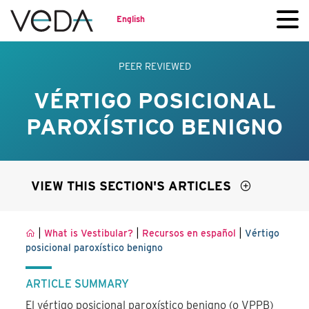
English
PEER REVIEWED
VÉRTIGO POSICIONAL
PAROXÍSTICO BENIGNO
VIEW THIS SECTION'S ARTICLES
|
|
|
What is Vestibular?
Recursos en español
Vértigo
posicional paroxístico benigno
ARTICLE SUMMARY
El vértigo posicional paroxístico benigno (o VPPB)