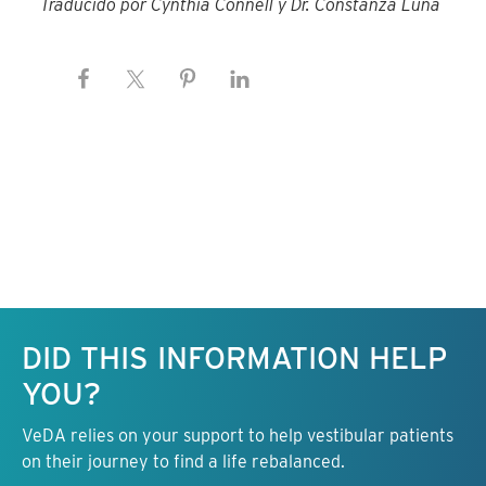
Traducido por Cynthia Connell y Dr. Constanza Luna
Keep this information free.
DID THIS INFORMATION HELP
YOU?
VeDA relies on your support to help vestibular patients
on their journey to find a life rebalanced.