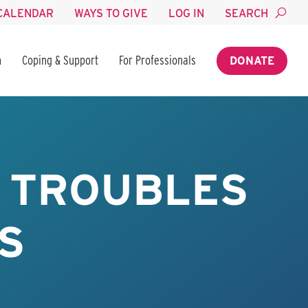
CALENDAR
WAYS TO GIVE
LOG IN
SEARCH
n
Coping & Support
For Professionals
DONATE
S TROUBLES
S