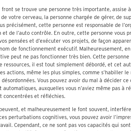
e front se trouve une personne très importante, assise 
 de votre cerveau, la personne chargée de gérer, de su
lus précisément, cette personne est responsable de l’org
n et de l’auto contrôle. En outre, cette personne vous 
 vos pensées et d’exécuter vos projets, de façon appa
e nom de fonctionnement exécutif. Malheureusement, en
utive peut ne pas fonctionner très bien. Cette personne
e ressources, il est tout simplement débordé, et cet a
Les actions, même les plus simples, comme s’habiller le
désordonnées. Vous pouvez avoir du mal à décider ce q
nt automatiques, auxquelles vous n’aviez même pas à ré
 concentrées et réfléchies.
s peuvent, et malheureusement le font souvent, interfér
 ces perturbations cognitives, vous pouvez avoir l’impr
ravail. Cependant, ce ne sont pas vos capacités qui sont