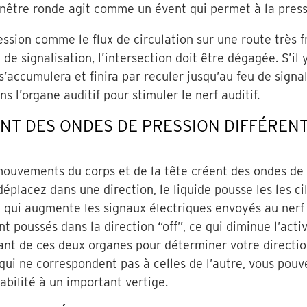
fenêtre ronde agit comme un évent qui permet à la press
sion comme le flux de circulation sur une route très f
u de signalisation, l’intersection doit être dégagée. S’il
 s’accumulera et finira par reculer jusqu’au feu de signal
s l’organe auditif pour stimuler le nerf auditif.
NT DES ONDES DE PRESSION DIFFÉREN
mouvements du corps et de la tête créent des ondes de 
éplacez dans une direction, le liquide pousse les les cil
e qui augmente les signaux électriques envoyés au nerf
nt poussés dans la direction “off”, ce qui diminue l’acti
t de ces deux organes pour déterminer votre direction 
qui ne correspondent pas à celles de l’autre, vous pouv
tabilité à un important vertige.