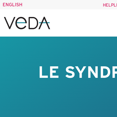
ENGLISH
HELPL
LE SYND