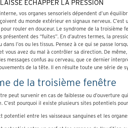
 LAISSE ÉCHAPPER LA PRESSION
e interne, vos organes sensoriels dépendent d’un équilib
 reçoivent du monde extérieur en signaux nerveux. C’es
te pour rouler en douceur. Le syndrome de la troisième f
 présentent des “fuites”. En d’autres termes, la pressio
ou dans l’os ou les tissus. Pensez à ce qui se passe lor
 et vous avez du mal à contrôler sa direction. De même, 
r des messages confus au cerveau, que ce dernier inte
ouvements de la tête. Il en résulte toute une série de 
e de la troisième fenêtre
re peut survenir en cas de faiblesse ou d’ouverture qui
ne. C’est pourquoi il existe plusieurs sites potentiels po
 potentiel entre les vaisseaux sanguines et les organes 