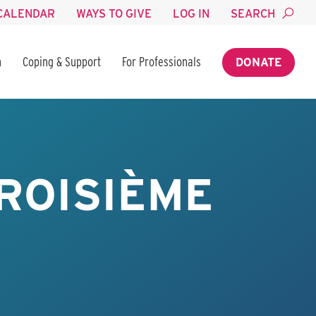
CALENDAR
WAYS TO GIVE
LOG IN
SEARCH
n
Coping & Support
For Professionals
DONATE
ROISIÈME