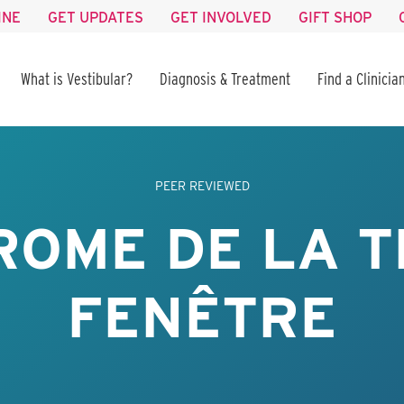
INE
GET UPDATES
GET INVOLVED
GIFT SHOP
What is Vestibular?
Diagnosis & Treatment
Find a Clinicia
PEER REVIEWED
ROME DE LA T
FENÊTRE