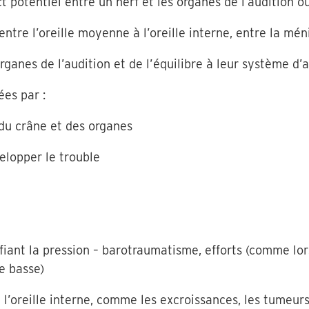
 potentiel entre un nerf et les organes de l’audition ou
entre l’oreille moyenne à l’oreille interne, entre la méni
organes de l’audition et de l’équilibre à leur système d’
ées par :
 du crâne et des organes
elopper le trouble
ant la pression – barotraumatisme, efforts (comme lors
e basse)
 l’oreille interne, comme les excroissances, les tumeurs